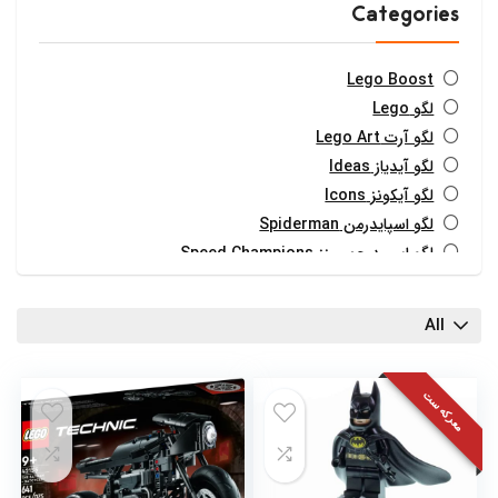
Categories
Lego Boost
لگو Lego
لگو آرت Lego Art
لگو آیدیاز Ideas
لگو آیکونز Icons
لگو اسپایدرمن Spiderman
لگو اسپید چمپیینز Speed Champions
لگو استاروارز Star Wars
لگو بتمن Batman
All
لگو تکنیک Technic
لگو دوپلو Duplo
لگو دیزنی Disney
معرکه ست
لگو سوپر ماریو Super Mario
لگو سیتی City
لگو فرندز Friends