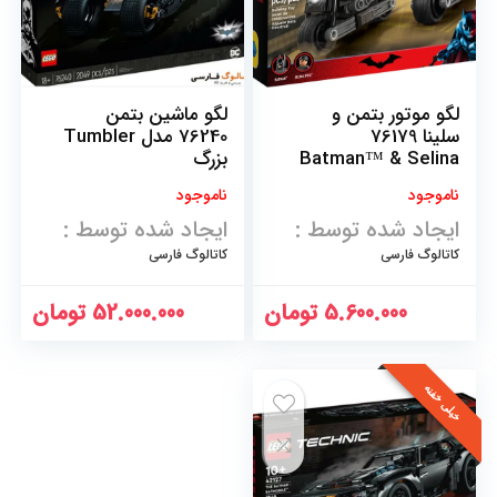
لگو موتور بتمن و
لگو ماشین بتمن
سلینا 76179
76240 مدل Tumbler
Batman™ & Selina
بزرگ
Kyle™ Motorcycle
ناموجود
ناموجود
Pursuit
ایجاد شده توسط :
ایجاد شده توسط :
کاتالوگ فارسی
کاتالوگ فارسی
5.600.000
تومان
52.000.000
تومان
خیلی خفنه