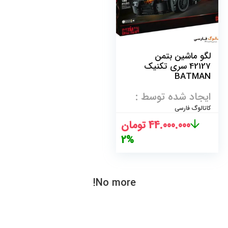
لگو ماشین بتمن
42127 سری تکنیک
BATMAN
BATMOBILE
ایجاد شده توسط :
کاتالوگ فارسی
قیمت
قیمت
44.000.000
تومان
اصلی
فعلی
2%
45.000.000 تومان
44.000.000 تومان
بود.
است.
No more!