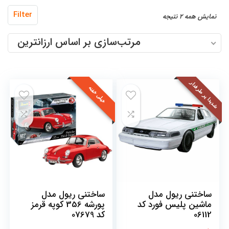
مرتب‌سازی
Filter
نمایش همه 2 نتیجه
بر
مرتب‌سازی بر اساس ارزانترین
اساس
قیمت:
کم
شدیدا پر طرفدار
به
خیلی خفنه
زیاد
ساختنی ریول مدل
ساختنی ریول مدل
ماشین پلیس فورد کد
پورشه 356 کوپه قرمز
06112
کد 07679