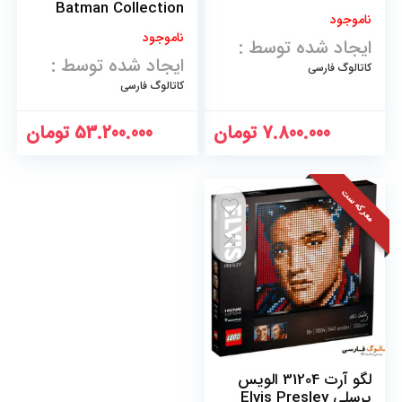
Batman Collection
ناموجود
ناموجود
ایجاد شده توسط :
ایجاد شده توسط :
کاتالوگ فارسی
کاتالوگ فارسی
7.800.000
تومان
53.200.000
تومان
معرکه ست
لگو آرت 31204 الویس
پرسلی Elvis Presley