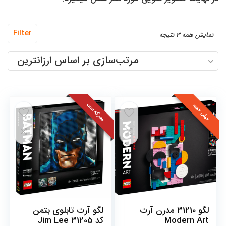
مرتب‌سازی
Filter
نمایش همه 3 نتیجه
بر
مرتب‌سازی بر اساس ارزانترین
اساس
قیمت:
کم
به
معرکه ست
خیلی خفنه
زیاد
لگو 31210 مدرن آرت
لگو آرت تابلوی بتمن
Modern Art
کد 31205 Jim Lee