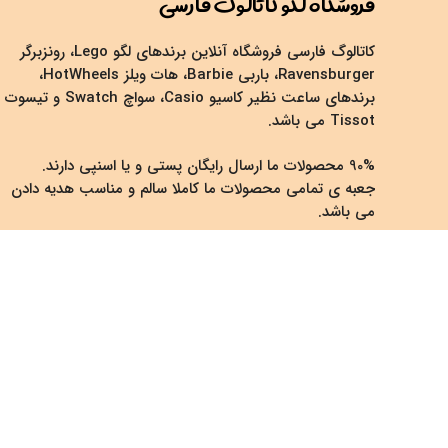
فروشگاه لگو کاتالوگ فارسی
کاتالوگ فارسی فروشگاه آنلاین برندهای لگو Lego، رونزبرگر
Ravensburger، باربی Barbie، هات ویلز HotWheels،
برندهای ساعت نظیر کاسیو Casio، سواچ Swatch و تیسوت
Tissot می باشد.
90% محصولات ما ارسال رایگان پستی و یا اسنپی دارند.
جعبه ی تمامی محصولات ما کاملا سالم و مناسب هدیه دادن
می باشد.
ما در صفحه ی اینستاگرام، کانال آپارات و یوتیوب خود ویدئوی
بررسی اکثر محصولاتمان را قرار میدهیم.