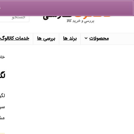
ق
Search
for:
محصولات
برند ها
بررسی ها
خدمات کاتالوگ
خان
لگو
سری
مشا