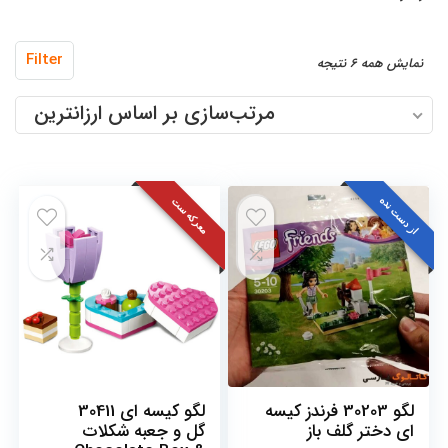
مرتب‌سازی
Filter
نمایش همه 6 نتیجه
بر
مرتب‌سازی بر اساس ارزانترین
اساس
قیمت:
کم
به
از دست نده
معرکه ست
زیاد
لگو 30203 فرندز کیسه
لگو کیسه ای 30411
ای دختر گلف باز
گل و جعبه شکلات