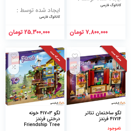
Houseboat
کاتالوگ فارسی
ایجاد شده توسط :
کاتالوگ فارسی
7.800.000
تومان
25.300.000
تومان
معرکه ست
معرکه ست
لگو ساختمان تئاتر
لگو 41703 خونه
41714 فرندز
درختی فرندز
Friendship Tree
ناموجود
House