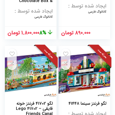
Chocolate Box &
ایجاد شده توسط :
Flower
ایجاد شده توسط :
کاتالوگ فارسی
کاتالوگ فارسی
قیمت
قیم
890.000
تومان
8%
1.800.000
تومان
اصلی
فعلی
1.950.000 تومان
معرکه ست
معرکه ست
بود.
است
لگو فرندز سینما 41448
لگو 41702 فرندز خونه
قایقی – Lego 41702
ایجاد شده توسط :
Friends Canal