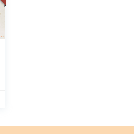
ب
ک
ا
ک