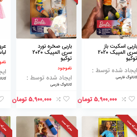
اربی اسکیت باز
باربی صخره نورد
عرو
سری المپیک 2020
سری المپیک 2020
لباس
وکیو
توکیو
نامو
ناموجود
یجاد شده توسط :
ایج
ایجاد شده توسط :
اتالوگ فارسی
کاتا
کاتالوگ فارسی
5.900.000
تومان
5.900.000
تومان
رکه ست
معرکه ست
معرکه 