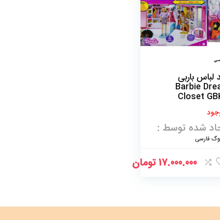
 لباس باربی
Barbie Dr
Closet GB
جود
اد شده توسط :
لوگ فارسی
17.000.000
تومان