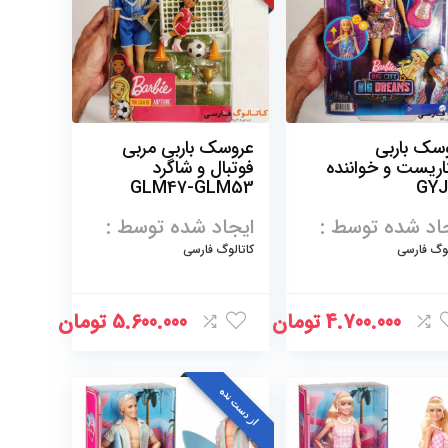
سک باربی
عروسک باربی مربی
اریست و خواننده
فوتبال و شاگرد
GLM47-GLM53
GYJ
اد شده توسط :
ایجاد شده توسط :
لوگ فارسی
کاتالوگ فارسی
4.700.000
تومان
5.600.000
تومان
از دست نده