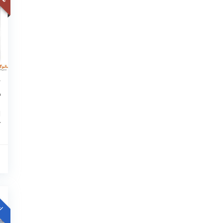
ک
ب
ا
ک
از