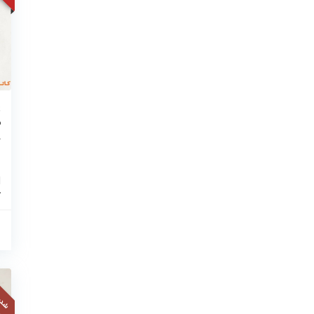
ع
م
8
ن
ا
ک
شدید