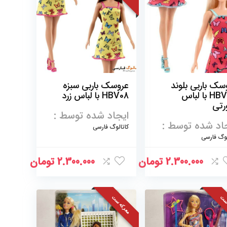
سک باربی بلوند
عروسک باربی سبزه
HBV05 با لباس
HBV08 با لباس زرد
تی
ایجاد شده توسط :
اد شده توسط :
کاتالوگ فارسی
لوگ فارسی
2.300.000
تومان
2.300.000
تومان
ست
معرکه ست