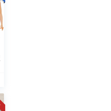
ع
ل
2
ا
ک
مع