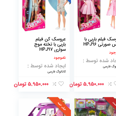
سک فیلم باربی با
عروسک کن فیلم
 صورتی HPJ96
باربی با تخته موج
سواری HPJ97
جود
ناموجود
اد شده توسط :
ایجاد شده توسط :
لوگ فارسی
کاتالوگ فارسی
5.950.000
تومان
5.950.000
تومان
ست
خیلی خفنه