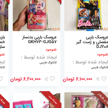
روسک باربی
عروسک باربی بدنساز
بار
فصلی و ژست گیر
GKH73-GJG57
خمی
DJY0
ساز
ناموجود
اموجود
نامو
ایجاد شده توسط :
یجاد شده توسط :
ایج
کاتالوگ فارسی
اتالوگ فارسی
کاتا
6.100.000
تومان
6.200.000
تومان
ا پر طرفدار
معرکه ست
معرکه 