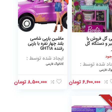
بی گل فروش با
ماشین باربی شاسی
ر و دستگاه گل
بلند چهار نفره با باربی
راننده GHT18
جود
ایجاد شده توسط :
اد شده توسط :
کاتالوگ فارسی
لوگ فارسی
6.600.000
تومان
8.500.000
تومان
ست