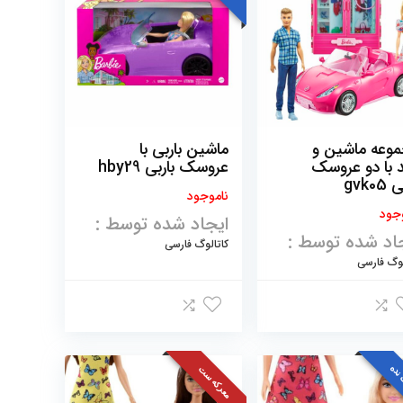
به
زیاد
وعه ماشین و
ماشین باربی با
 با دو عروسک
عروسک باربی hby29
gvk05
ناموجود
جود
ایجاد شده توسط :
اد شده توسط :
کاتالوگ فارسی
لوگ فارسی
نده
معرکه ست