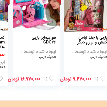
اربی با چند لباس،
هواپیمای باربی
کمد
فش و لوازم دیگر
GDG76
eam
K10
یجاد شده توسط :
ایجاد شده توسط :
نامو
اتالوگ فارسی
کاتالوگ فارسی
ایج
کاتا
9.470.000
تومان
16.970.000
تومان