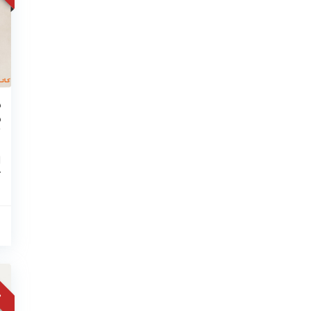
ب
ت
ا
ک
مع