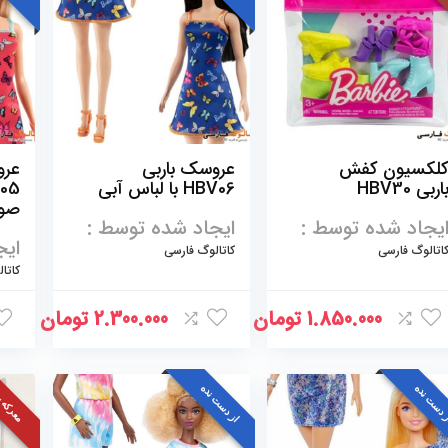
لکسیون کفش
عروسک باربی
عرو
اربی HBV30
HBV06 با لباس آبی
صور
یجاد شده توسط :
ایجاد شده توسط :
ایج
اتالوگ فارسی
کاتالوگ فارسی
کاتا
1.850.000
تومان
2.300.000
تومان
 دست نده
از دست نده
معرکه 