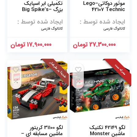
موتور دوکاتی–Lego
تکمیلی ابر اسپایک
42107 Technic
بزرگ –Big Spike’s
Cloud Obstacle
Ducati
ایجاد شده توسط :
ایجاد شده توسط :
Adventure Set
71409
کاتالوگ فارسی
کاتالوگ فارسی
27.300.000
تومان
17.900.000
تومان
شدیدا پر طرفدار
معرکه ست
لگو 42149 تکنیک
لگو 31100 کریتور
ماشین Monster
ماشین مسابقه ای –