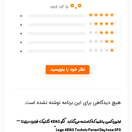
0.0
out of 5
★
★
★
★
★
0
★
★
★
★
★
0
★
★
★
★
★
0
★
★
★
★
★
0
★
★
★
★
★
0
نظر خود را بنویسید
هیچ دیدگاهی برای این برنامه نوشته نشده است.
اولین کسی باشید که کامنت می گذارد “لگو 42143 تکنیک فراری دیتونا —
Lego 42143 Technic Ferrari Daytona SP3”