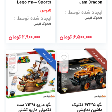
Lego 31100 Sports
Jam Dragon
Car
ناموجود
ایجاد شده توسط :
ایجاد شده توسط :
کاتالوگ فارسی
کاتالوگ فارسی
6.500.000
تومان
2.900.000
تومان
شدیدا پر طرفدار
از دست نده
لگو 42135 تکنیک
لگو ماریو 71391 ست
ماشین نمایشی
تکمیلی ماریو کشتی