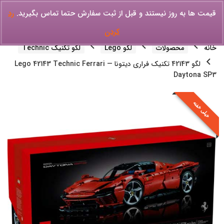
قیمت ها به روز نیستند و قبل از ثبت سفارش حتما تماس بگیرید.
رد
کردن
خانه
محصولات
لگو Lego
لگو تکنیک Technic
لگو 42143 تکنیک فراری دیتونا — Lego 42143 Technic Ferrari
Daytona SP3
خیلی خفنه