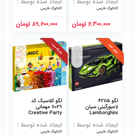
Topple Tower
ایجاد شده توسط :
ایجاد شده توسط :
کاتالوگ فارسی
کاتالوگ فارسی
6.300.000
تومان
89.600.000
تومان
معرکه ست
خیلی خفنه
لگو 42115
لگو کلاسیک کد
لامبورگینی سیان
11029 مهمانی
Creative Party
Lamborghini
Box
Sián FKP 37
ایجاد شده توسط :
ایجاد شده توسط :
سری تکنیک
کاتالوگ فارسی
کاتالوگ فارسی