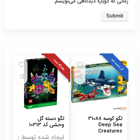
زمانی که دوباره دیدگاهی می‌نویسم.
از دست نده
معرکه ست
لگو کوسه 31088
لگو دسته گل
Deep Sea
وحشی کد 10313
Creatures
ایجاد شده توسط :