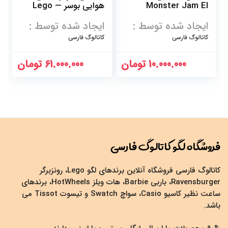
Monster Jam El
هوایی بوسر — Lego
Bowser’s Airship
Toro Loco
ایجاد شده توسط :
ایجاد شده توسط :
Expansion Set
کاتالوگ فارسی
کاتالوگ فارسی
10.000.000
تومان
61.000.000
تومان
فروشگاه لگو کاتالوگ فارسی
کاتالوگ فارسی فروشگاه آنلاین برندهای لگو Lego، رونزبرگر
Ravensburger، باربی Barbie، هات ویلز HotWheels، برندهای
ساعت نظیر کاسیو Casio، سواچ Swatch و تیسوت Tissot می
باشد.