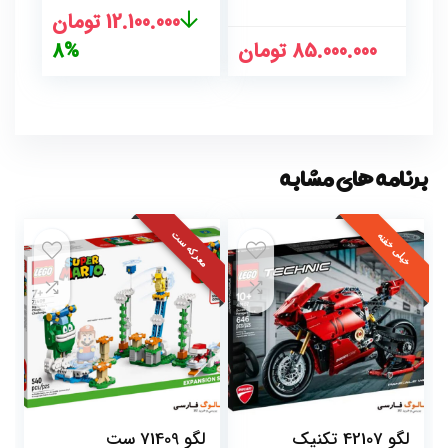
قیمت
قیمت
12.100.000
تومان
اصلی
فعلی
85.000.000
تومان
8%
13.200.000 تومان
بود.
است.
برنامه های مشابه
معرکه ست
خیلی خفنه
لگو 42107 تکنیک
لگو 71409 ست