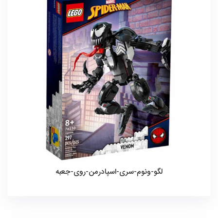
لگو-ونوم-سری-اسپادرمن-روی-جعبه