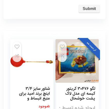
از دست نده
لگو 30476 کریتور
شناور سایز 3/4
کیسه ای مدل لاک
اینچ برند امید برای
پشت خوشحال
منبع انبساط و
تانکر ذخیره پمپ
ناموجود
ایجاد شده توسط :
آب به همراه توپی