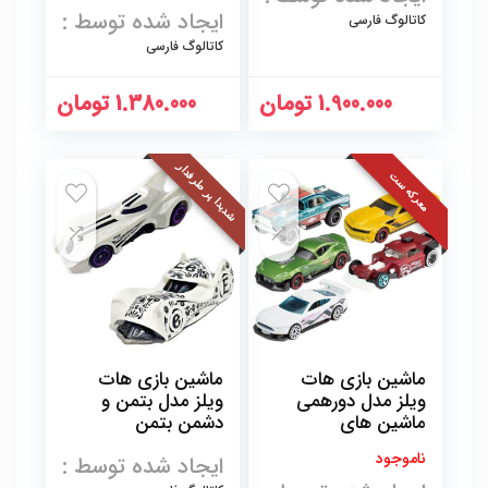
پلاستیکی قرمز
ایجاد شده توسط :
کاتالوگ فارسی
کاتالوگ فارسی
1.900.000
تومان
1.380.000
تومان
شدیدا پر طرفدار
معرکه ست
ماشین بازی هات
ماشین بازی هات
ویلز مدل دورهمی
ویلز مدل بتمن و
ماشین های
دشمن بتمن
اسپورت
مجموعه دو عددی
ناموجود
ایجاد شده توسط :