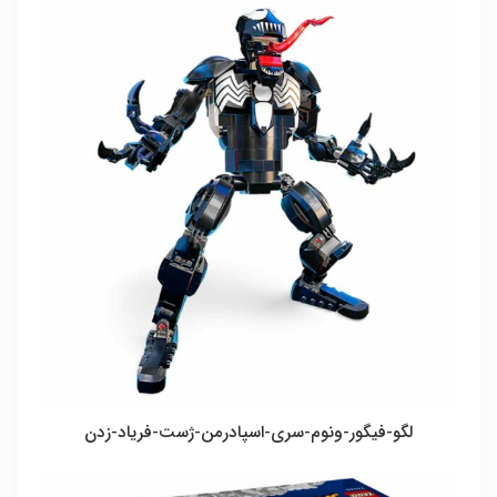
لگو-فیگور-ونوم-سری-اسپادرمن-ژست-فریاد-زدن