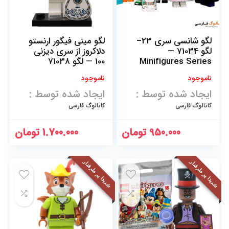
لگو شانسی سری 23–
لگو مینی فیگور ارنستو
لگو 71034 —
دلاکروز از سری دیزنی
Minifigures Series
100 — لگو 71038
23
ناموجود
ناموجود
ایجاد شده توسط :
ایجاد شده توسط :
کاتالوگ فارسی
کاتالوگ فارسی
950.000
تومان
1.700.000
تومان
شدیدا پر طرفدار
شدیدا پر طرفدار