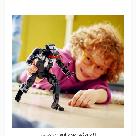
لگو-فیگور-ونوم-ابعد-در-دست