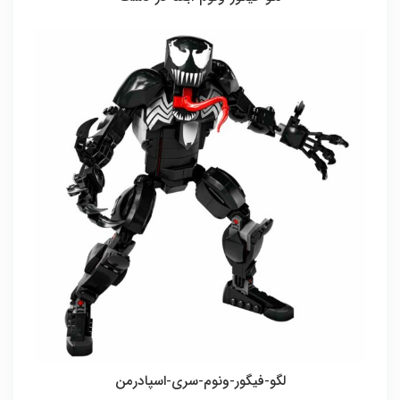
لگو-فیگور-ونوم-سری-اسپادرمن