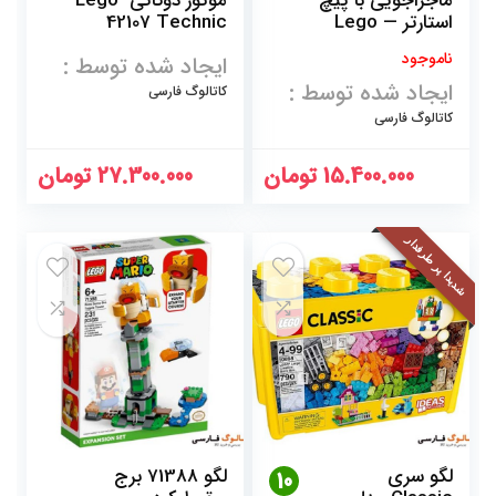
ماجراجویی با پیچ
موتور دوکاتی–Lego
استارتر — Lego
42107 Technic
Ducati
Adventures with
ناموجود
ایجاد شده توسط :
Peach Starter
Course
ایجاد شده توسط :
کاتالوگ فارسی
کاتالوگ فارسی
15.400.000
تومان
27.300.000
تومان
شدیدا پر طرفدار
لگو سری
لگو 71388 برج
10