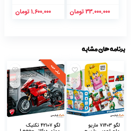
33.000.000
تومان
1.600.000
تومان
برنامه های مشابه
خیلی خفنه
لگو 71403 ماریو
لگو 42107 تکنیک