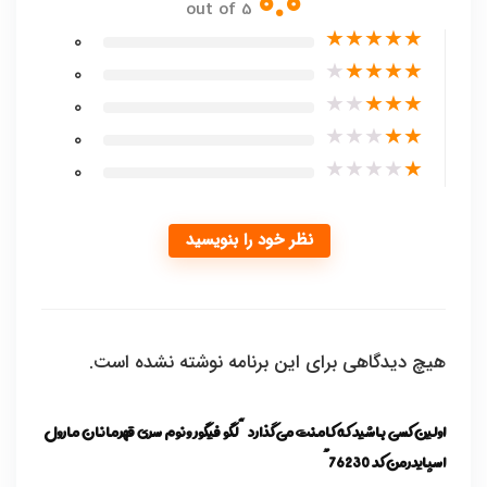
0.0
out of 5
★
★
★
★
★
0
★
★
★
★
★
0
★
★
★
★
★
0
★
★
★
★
★
0
★
★
★
★
★
0
نظر خود را بنویسید
هیچ دیدگاهی برای این برنامه نوشته نشده است.
اولین کسی باشید که کامنت می گذارد “لگو فیگور ونوم سری قهرمانان مارول
اسپایدرمن کد 76230”