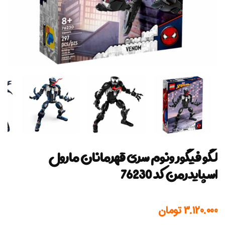
لگو فیگور ونوم سری قهرمانان مارول
اسپایدرمن کد 76230
3.120.000
تومان