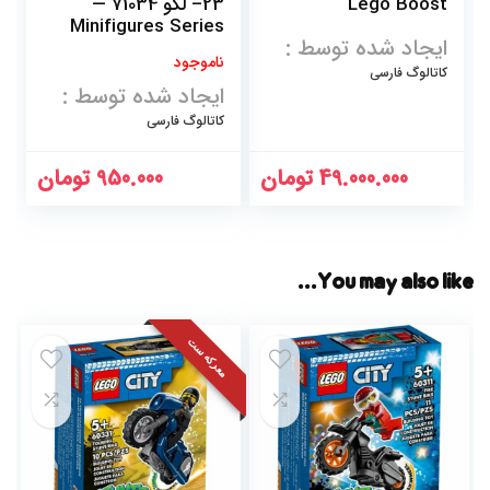
Lego Boost
23– لگو 71034 —
Minifigures Series
ایجاد شده توسط :
23
ناموجود
کاتالوگ فارسی
ایجاد شده توسط :
کاتالوگ فارسی
49.000.000
تومان
950.000
تومان
You may also like…
معرکه ست