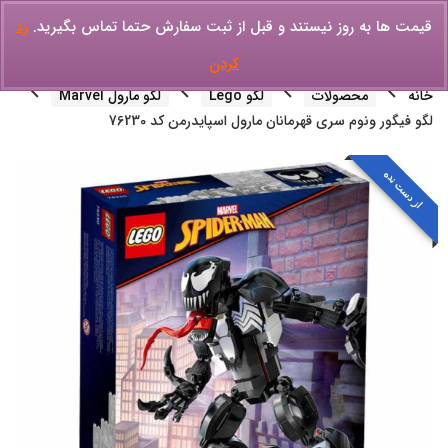
قیمت ها به روز نیستند و قبل از ثبت سفارش حتما تماس بگیرید.
رد
کردن
خانه
محصولات
لگو Lego
لگو مارول Marvel
لگو فیگور ونوم سری قهرمانان مارول اسپایدرمن کد 76230
از دست نده