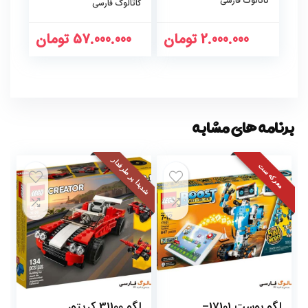
کاتالوگ فارسی
کاتالوگ فارسی
2.000.000
تومان
57.000.000
تومان
برنامه های مشابه
شدیدا پر طرفدار
معرکه ست
لگو بوست 17101–
لگو 31100 کریتور