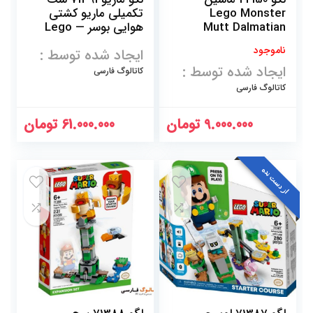
Lego Monster
تکمیلی ماریو کشتی
Mutt Dalmatian
هوایی بوسر — Lego
Bowser’s Airship
ناموجود
ایجاد شده توسط :
Expansion Set
ایجاد شده توسط :
کاتالوگ فارسی
کاتالوگ فارسی
9.000.000
تومان
61.000.000
تومان
از دست نده