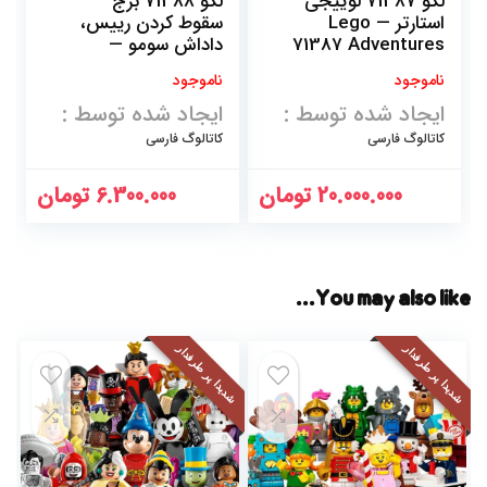
لگو 71387 لوییجی
لگو 71388 برج
استارتر — Lego
سقوط کردن رییس،
71387 Adventures
داداش سومو —
Lego Boss Sumo
with Luigi Starter
ناموجود
ناموجود
Bro Topple Tower
Course
ایجاد شده توسط :
ایجاد شده توسط :
کاتالوگ فارسی
کاتالوگ فارسی
20.000.000
تومان
6.300.000
تومان
You may also like…
شدیدا پر طرفدار
شدیدا پر طرفدار