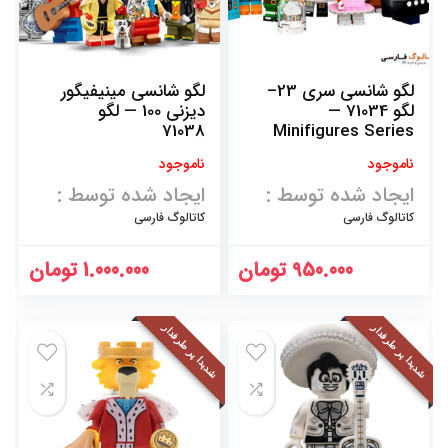
لگو شانسی سری 23–
لگو شانسی مینیفیگور
لگو 71034 —
دیزنی 100 — لگو
71038
Minifigures Series
23
ناموجود
ناموجود
ایجاد شده توسط :
ایجاد شده توسط :
کاتالوگ فارسی
کاتالوگ فارسی
950.000
تومان
1.000.000
تومان
شدیدا پر طرفدار
شدیدا پر طرفدار