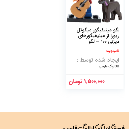
لگو مینیفیگور میگوئل
ریورا از مینیفیگورهای
دیزنی 100 — لگو
71038
ناموجود
ایجاد شده توسط :
کاتالوگ فارسی
1.500.000
تومان
فروشگاه لگو کاتالوگ فارسی