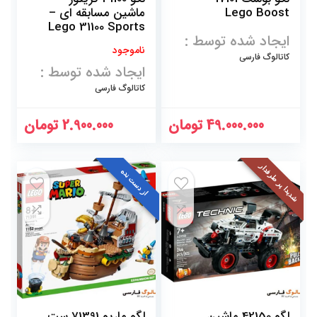
Lego Boost
ماشین مسابقه ای –
Lego 31100 Sports
ایجاد شده توسط :
Car
ناموجود
کاتالوگ فارسی
ایجاد شده توسط :
کاتالوگ فارسی
49.000.000
تومان
2.900.000
تومان
شدیدا پر طرفدار
از دست نده
لگو 42150 ماشین
لگو ماریو 71391 ست