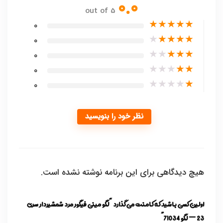
0.0
out of 5
★
★
★
★
★
0
★
★
★
★
★
0
★
★
★
★
★
0
★
★
★
★
★
0
★
★
★
★
★
0
نظر خود را بنویسید
هیچ دیدگاهی برای این برنامه نوشته نشده است.
اولین کسی باشید که کامنت می گذارد “لگو مینی فیگور مرد شمشیردار سری
23 — لگو 71034”