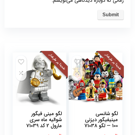
زمانی که دوباره دیدگاهی می‌نویسم.
شدیدا پر طرفدار
شدیدا پر طرفدار
لگو شانسی
لگو مینی فیگور
مینیفیگور دیزنی
شوالیه ماه سری
100 — لگو 71038
مارول 2 کد 71039