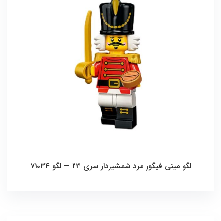
لگو مینی فیگور مرد شمشیردار سری 23 — لگو 71034