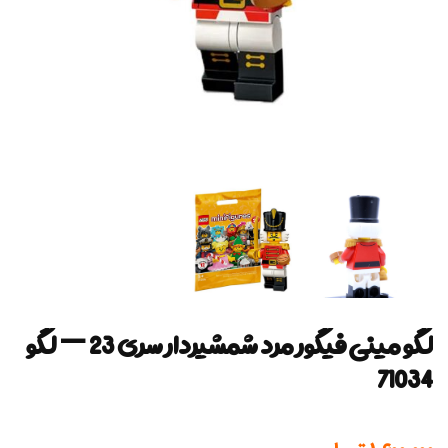
لگو مینی فیگور مرد شمشیردار سری 23 — لگو
71034