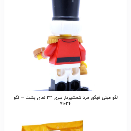
لگو مینی فیگور مرد شمشیردار سری 23 نمای پشت — لگو
71034