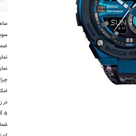
ساع
سوییس
ضمانت و
نمای
نمایش زمان 8
چراغ LED با قابلیت روشن کر
امکا
در ز
5 آلارم
شما
کورن