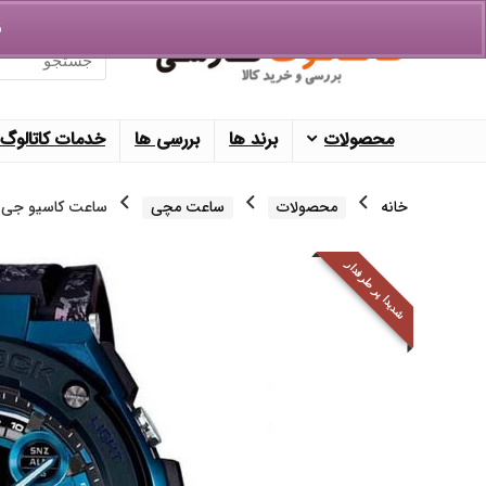
ق
Search
for:
محصولات
برند ها
بررسی ها
خدمات کاتالوگ
خانه
محصولات
ساعت مچی
ساعت کاسیو جی شاک -200CP-2ADR
شدیدا پر طرفدار