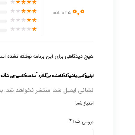
★
★
★
★
★
0.0
★
★
★
★
★
out of 5
★
★
★
★
★
★
★
★
★
★
هیچ دیدگاهی برای این برنامه نوشته نشده اس
اولین کسی باشید که کامنت می گذارد “ساعت کاسیو جی شاک Casio GST-200CP-2ADR”
نشانی ایمیل شما منتشر نخواهد شد.
بخ
امتیاز شما
*
بررسی شما