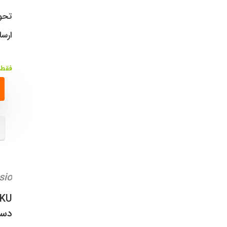
تحوی
ارسا
فقط 1 عدد در انبار موجود
sio
KU:
دست