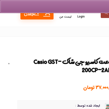
0
0
تومان
Login
لیست من
ساعت کاسیو جی شاک Casio GST-
200CP-2A
37.000
تومان
ایجاد شده توسط :