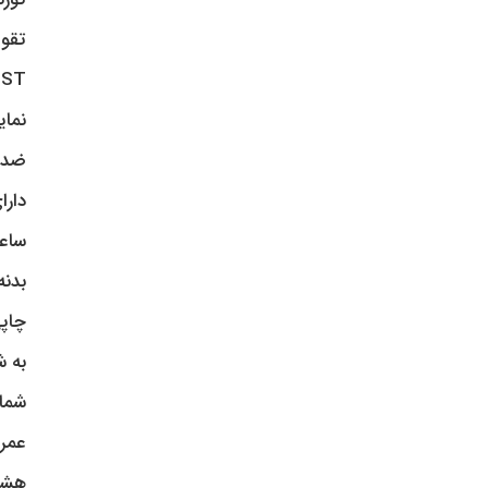
تقوی
DST
نمای
ضد ض
دارا
ساع
بدنه
چاپ
به 
شمار
عمر باتری: 
هشد